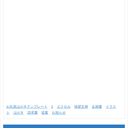
お礼状はがきテンプレート
1
エクセル
挨拶文例
企画書
イラス
ト
はがき
請求書
提案
お知らせ