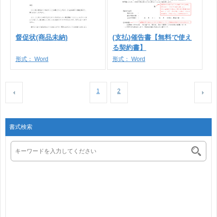
督促状(商品未納)
(支払)催告書【無料で使え
る契約書】
形式：
Word
形式：
Word
1
2
書式検索