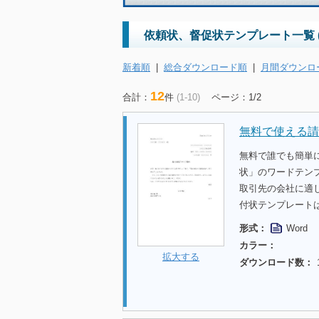
依頼状、督促状テンプレート一覧 
新着順
|
総合ダウンロード順
|
月間ダウンロ
12
合計：
件
(1-10)
ページ：1/2
無料で使える請
無料で誰でも簡単
状」のワードテン
取引先の会社に適
付状テンプレート
形式：
Word
カラー：
拡大する
ダウンロード数：