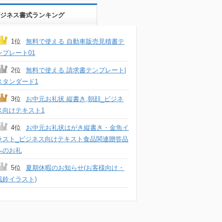
ジネス書式ランキング
1位
無料で使える 自動車販売見積書テ
ンプレート01
2位
無料で使える 請求書テンプレート|
スタンダード1
3位
お中元お礼状 縦書き,朝顔_ビジネ
ス向けテキスト1
4位
お中元お礼状はがき縦書き・金魚イ
ラスト_ビジネス向けテキスト食品関連贈答品
へのお礼
5位
夏期休暇のお知らせ(お客様向け・
風鈴イラスト)