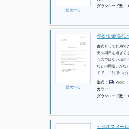
ダウンロード数：
拡大する
督促状(商品代
書式として利用で
支払期日を過ぎて
ものではない場合
などの間違いがな
ドで、ご利用いた
形式：
Word
拡大する
カラー：
ダウンロード数：
ビジネスメール