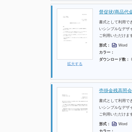
督促状(商品代金
書式として利用で
いシンプルなデザ
ご利用いただけま
形式：
Word
カラー：
ダウンロード数：
拡大する
売掛金残高照会
書式として利用で
いシンプルなデザ
ご利用いただけま
形式：
Word
カラー：