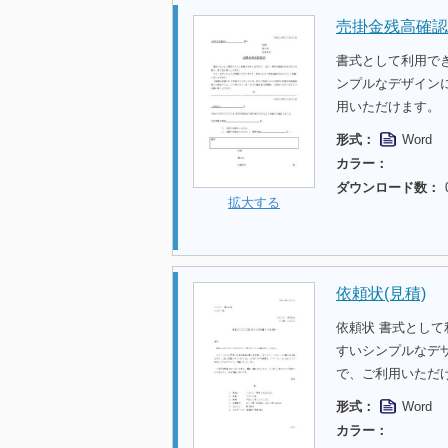
売掛金残高確認
書式として利用で
ンプルなデザイン
用いただけます。
形式：
Word
カラー：
ダウンロード数：
拡大する
依頼状(見積)
依頼状 書式として
すいシンプルなデ
で、ご利用いただ
形式：
Word
カラー：