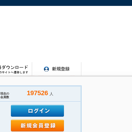
197526
人
現在の
会員数