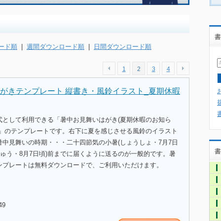
書
ード順
|
週間ダウンロード順
|
日間ダウンロード順
1
2
3
4
がきテンプレート 縦書き・風鈴イラスト_夏期休暇
式として利用できる「暑中お見舞いはがき(夏期休暇のお知ら
)」のテンプレートです。右下に夏を感じさせる風鈴のイラスト
暑中見舞いの時期・・・二十四節気の小暑(しょうしょ・7月7日
書
しゅう・8月7日頃)前までに届くように送るのが一般的です。暑
ンプレートは無料ダウンロードで、ご利用いただけます。
49