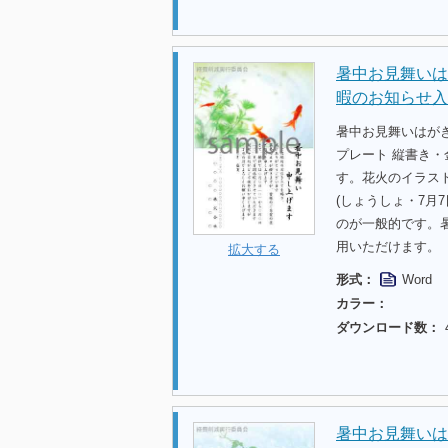
暑中お見舞いは
暇のお知らせ入
暑中お見舞いはが
プレート 縦書き・
す。花火のイラス
(しょうしょ・7月
のが一般的です。
用いただけます。
拡大する
形式：
Word
カラー：
ダウンロード数：
暑中お見舞いは