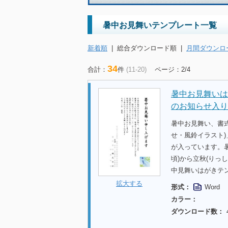
暑中お見舞いテンプレート一覧
新着順
|
総合ダウンロード順
|
月間ダウンロ
34
合計：
件
(11-20)
ページ：2/4
暑中お見舞いは
のお知らせ入り
暑中お見舞い、書
せ・風鈴イラスト
が入っています。
頃)から立秋(りっ
中見舞いはがきテ
拡大する
形式：
Word
カラー：
ダウンロード数：