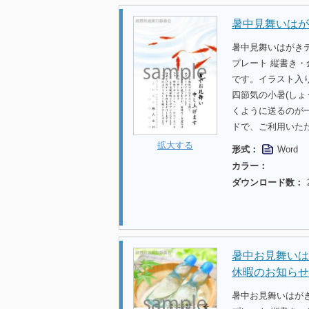
暑中見舞いはが
暑中見舞いはがき
プレート 縦書き
です。イラスト入
四節気の小暑(しょ
くように送るのが
ドで、ご利用いた
拡大する
形式：
Word
カラー：
ダウンロード数：
暑中お見舞いは
休暇のお知らせ
暑中お見舞いはが