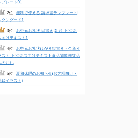
ンプレート01
2位
無料で使える 請求書テンプレート|
スタンダード1
3位
お中元お礼状 縦書き,朝顔_ビジネ
ス向けテキスト1
4位
お中元お礼状はがき縦書き・金魚イ
ラスト_ビジネス向けテキスト食品関連贈答品
へのお礼
5位
夏期休暇のお知らせ(お客様向け・
風鈴イラスト)