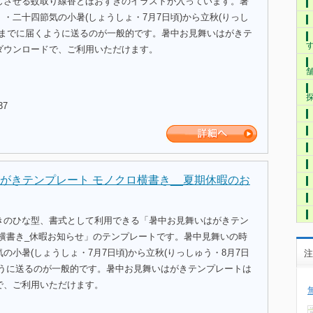
じさせる蚊取り線香とほおずきのイラストが入っています。暑
・二十四節気の小暑(しょうしょ・7月7日頃)から立秋(りっし
)前までに届くように送るのが一般的です。暑中お見舞いはがきテ
ダウンロードで、ご利用いただけます。
37
がきテンプレート モノクロ横書き__夏期休暇のお
きのひな型、書式として利用できる「暑中お見舞いはがきテン
ロ横書き_休暇お知らせ」のテンプレートです。暑中見舞いの時
の小暑(しょうしょ・7月7日頃)から立秋(りっしゅう・8月7日
注
ように送るのが一般的です。暑中お見舞いはがきテンプレートは
で、ご利用いただけます。