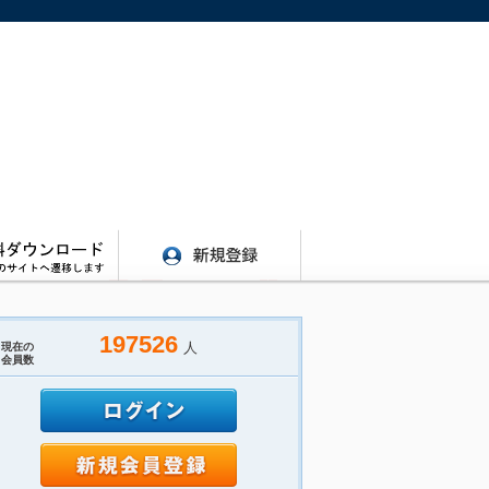
197526
人
現在の
会員数