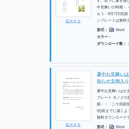
す。右下に夏を感
中見舞いの時期・・
ゅう・8月7日頃
ンプレートは無料
拡大する
形式：
Word
カラー：
ダウンロード数：
暑中お見舞いは
知らせ文例入り
暑中お見舞いはが
プレート モノク
期・・・二十四節気
頃)前までに届く
無料ダウンロード
拡大する
形式：
Word