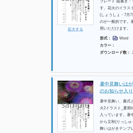
プレート 縦書き
す。花火のイラス
(しょうしょ・7月
のが一般的です。
用いただけます。
拡大する
形式：
Word
カラー：
ダウンロード数：
暑中見舞いはが
のお知らせ入り
暑中見舞い、書式
火2イラスト_夏
入っています。暑中
から立秋(りっしゅ
舞いはがきテンプ