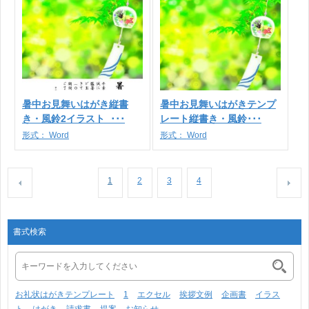
暑中お見舞いはがき縦書
暑中お見舞いはがきテンプ
き・風鈴2イラスト_･･･
レート縦書き・風鈴･･･
形式：
Word
形式：
Word
1
2
3
4
書式検索
お礼状はがきテンプレート
1
エクセル
挨拶文例
企画書
イラス
ト
はがき
請求書
提案
お知らせ