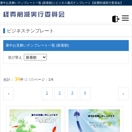
暑中お見舞いテンプレート一覧 (新着順) | ビジネス書式テンプレート【経費削減実行委員会】
メニュー>
ログアウト
ビジネステンプレート
暑中お見舞いテンプレート一覧 (新着順)
並び替え:
34
合計：
件
(1-10)
ページ：1/4
1
2
3
4