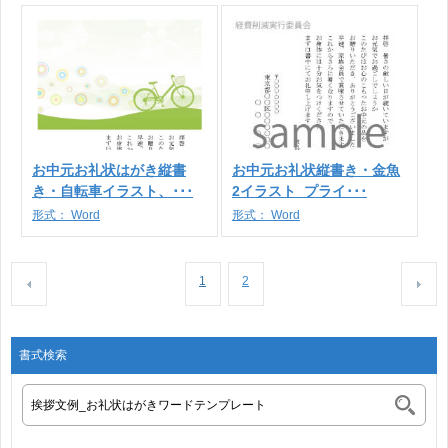
お中元お礼状はがき縦書
お中元お礼状縦書き・金魚
き・自転車イラスト、･･･
2イラスト_プライ･･･
形式：
Word
形式：
Word
1
2
書式検索