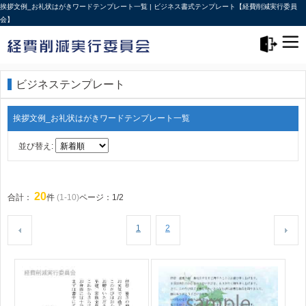
挨拶文例_お礼状はがきワードテンプレート一覧 | ビジネス書式テンプレート【経費削減実行委員
会】
メニュー>
ログアウト
ビジネステンプレート
挨拶文例_お礼状はがきワードテンプレート一覧
並び替え:
20
合計：
件
(1-10)
ページ：1/2
1
2