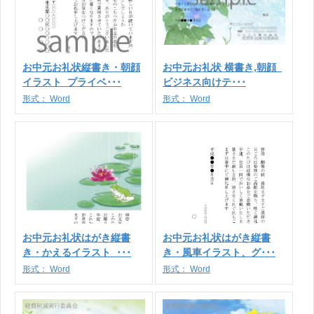
お中元お礼状縦書き・朝顔
お中元お礼状 横書き,朝顔_
イラスト_プライベ･･･
ビジネス向けテ･･･
形式：
Word
形式：
Word
お中元お礼状はがき縦書
お中元お礼状はがき縦書
き・かえるイラスト_･･･
き・風車イラスト、グ･･･
形式：
Word
形式：
Word