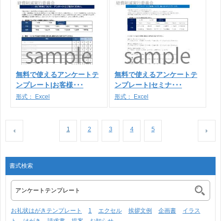
無料で使えるアンケートテ
無料で使えるアンケートテ
ンプレート|お客様･･･
ンプレート|セミナ･･･
形式：
Excel
形式：
Excel
1
2
3
4
5
書式検索
お礼状はがきテンプレート
1
エクセル
挨拶文例
企画書
イラス
ト
はがき
請求書
提案
お知らせ