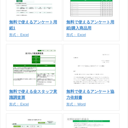
無料で使えるアンケート用
無料で使えるアンケート用
紙1
紙|購入商品用
形式：
Excel
形式：
Excel
無料で使える全スタッフ意
無料で使えるアンケート協
識調査票
力依頼書
形式：
Excel
形式：
Word