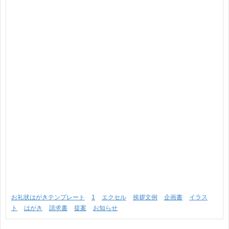
お礼状はがきテンプレート
1
エクセル
挨拶文例
企画書
イラス
ト
はがき
請求書
提案
お知らせ