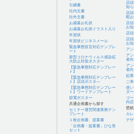
店頭
引継書
知ら
社内文書
店頭
社外文書
暇お
お歳暮お礼状
店頭
お知
お歳暮お礼状イラスト入り
店頭
年賀状
店頭
年賀状ビジネスメール
お知
緊急事態宣言対応テンプレ
アン
ート
アン
新型コロナウィルス感染拡
者向
大防止対策ポスター
アン
【緊急事態対応テンプレー
者向
ト】
起業
【緊急事態対応テンプレー
ト】店頭ポスタ―
ご来
【緊急事態対応テンプレー
使い
ト】ワードテンプレート
ダー
節電ポスター
ゴー
内店
共通企画書から探す
壁紙
セミナー運営関連業務テン
プレート
カレ
１枚企画書、提案書
デザ
「企画書・提案書」ひな形
セット