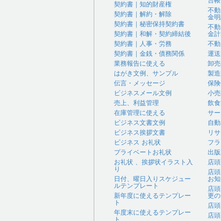
台帳
契約書｜知的財産権
不動
契約書｜解約・解除
金明
契約書｜秘密保持契約書
不動
契約書｜和解・契約締結後
金計
契約書｜人事・労務
不動
契約書｜金銭・債務関係
運送
業務報告に使える
卸売
はがき文例、サンプル
製造
伝言・メッセージ
保険
ビジネスメール文例
小売
売上、利益管理
飲食
在庫管理に使える
サー
ビジネス文書文例
自動
ビジネス挨拶文書
リサ
ビジネス お礼状
フラ
プライベートお礼状
出版
お礼状 、挨拶状イラスト入
店頭
り
店頭
日付、曜日入りスケジュー
お知
ルテンプレート
店頭
新年度に使えるテンプレー
更の
ト
店頭
年度末に使えるテンプレー
店頭
ト