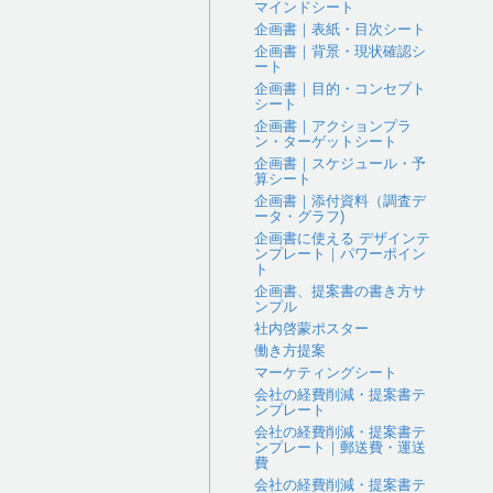
マインドシート
企画書｜表紙・目次シート
企画書｜背景・現状確認シ
ート
企画書｜目的・コンセプト
シート
企画書｜アクションプラ
ン・ターゲットシート
企画書｜スケジュール・予
算シート
企画書｜添付資料（調査デ
ータ・グラフ)
企画書に使える デザインテ
ンプレート｜パワーポイン
ト
企画書、提案書の書き方サ
ンプル
社内啓蒙ポスター
働き方提案
マーケティングシート
会社の経費削減・提案書テ
ンプレート
会社の経費削減・提案書テ
ンプレート｜郵送費・運送
費
会社の経費削減・提案書テ