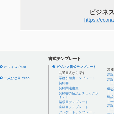
ビジネ
https://econa
書式テンプレート
オフィスでeco
ビジネス書式テンプレート
業種
共通書式から探す
建設
一人ひとりでeco
業務引継書テンプレート
建設
契約書
｜工
契約関連書類
建設
｜工
契約書の解説とチェックポ
イント
建設
｜工
請求書テンプレート
建設
企画書テンプレート
｜工
アンケートテンプレート