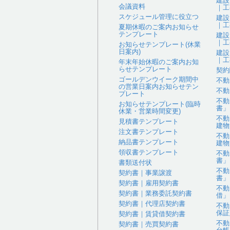
建設
会議資料
｜工
スケジュール管理に役立つ
建設
｜工
夏期休暇のご案内お知らせ
テンプレート
建設
｜工
お知らせテンプレート(休業
日案内)
建設
｜工
年末年始休暇のご案内お知
らせテンプレート
契約
ゴールデンウイーク期間中
不動
の営業日案内お知らせテン
不動
プレート
不動
お知らせテンプレート(臨時
書」
休業・営業時間変更)
不動
見積書テンプレート
建物
注文書テンプレート
不動
納品書テンプレート
建物
領収書テンプレート
不動
書」
書類送付状
不動
契約書｜事業譲渡
書」
契約書｜雇用契約書
不動
契約書｜業務委託契約書
借」
契約書｜代理店契約書
不動
保証
契約書｜賃貸借契約書
不動
契約書｜売買契約書