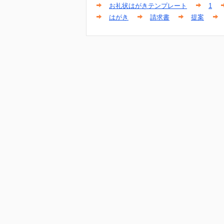
お礼状はがきテンプレート
1
はがき
請求書
提案