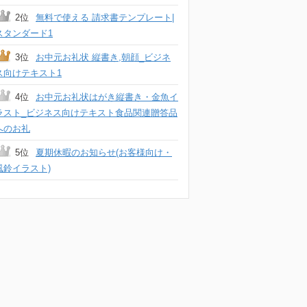
2位
無料で使える 請求書テンプレート|
スタンダード1
3位
お中元お礼状 縦書き,朝顔_ビジネ
ス向けテキスト1
4位
お中元お礼状はがき縦書き・金魚イ
ラスト_ビジネス向けテキスト食品関連贈答品
へのお礼
5位
夏期休暇のお知らせ(お客様向け・
風鈴イラスト)