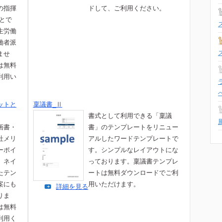
の指揮
ドして、ご利用ください。
とで
生労働
働者派
ませ
は無料
利用い
ットと
稟議書_Ⅱ
書式として利用できる「稟議
画書・
書」のテンプレートをリニュー
社メリ
アルしたワードテンプレートで
ーポイ
す。シンプルなレイアウトにな
。ネイ
っております。稟議書テンプレ
たテン
ートは無料ダウンロードでご利
案にも
用いただけます。
詳細を見る
りま
は無料
利用く