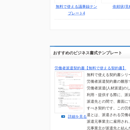
無料で使える議事録テン
依頼状(見
プレート4
おすすめのビジネス書式テンプレート
労働者派遣契約書【無料で使える契約書】
無料で使える契約書シリ
労働者派遣契約書の雛形
労働者派遣(人材派遣)の
利用・提供する際に、派
派遣先との間で、書面に
すべき契約です。この労
遣とは、派遣される労働
詳細を見る
派遣元事業主に雇用され
元事業主が派遣先と結ん