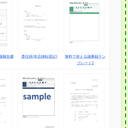
議報告書
委任状(本店移転登記)
無料で使える議事録テン
プレート2