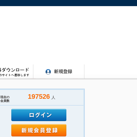
197526
人
現在の
会員数