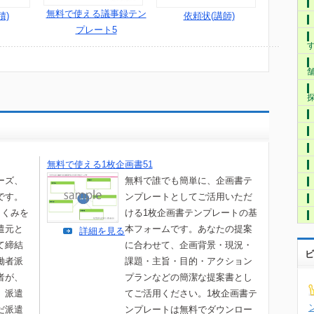
無料で使える議事録テン
積)
依頼状(講師)
プレート5
無料で使える1枚企画書51
ーズ、
無料で誰でも簡単に、企画書テ
です。
ンプレートとしてご活用いただ
しくみを
ける1枚企画書テンプレートの基
遣元と
本フォームです。あなたの提案
詳細を見る
て締結
に合わせて、企画背景・現況・
ビ
働者派
課題・主旨・目的・アクション
者が、
プランなどの簡潔な提案書とし
、派遣
てご活用ください。1枚企画書テ
だ派遣
ンプレートは無料でダウンロー