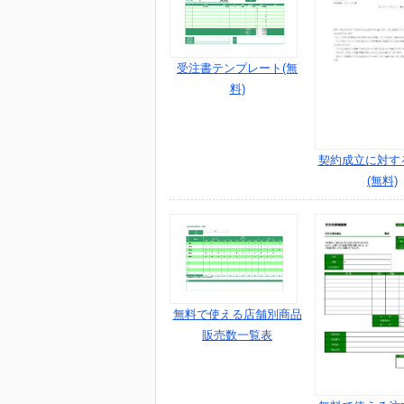
受注書テンプレート(無
料)
契約成立に対す
(無料)
無料で使える店舗別商品
販売数一覧表