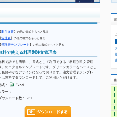
書
【
取引文書
】
の他の書式をもっと見る
【
管理表
】
の他の書式をもっと見る
【
管理表テンプレート
】
の他の書式をもっと見る
無料で使える料理別注文管理表
無料で誰でも簡単に、書式として利用できる「料理別注文管理
表」のエクセルテンプレートです。グリーンカラーをベースとし
た色鮮やかなデザインになっております。注文管理表テンプレー
トは無料でダウンロードして、ご利用いただけます。
書
形式：
Excel
カラー：
ダウンロード数：
231