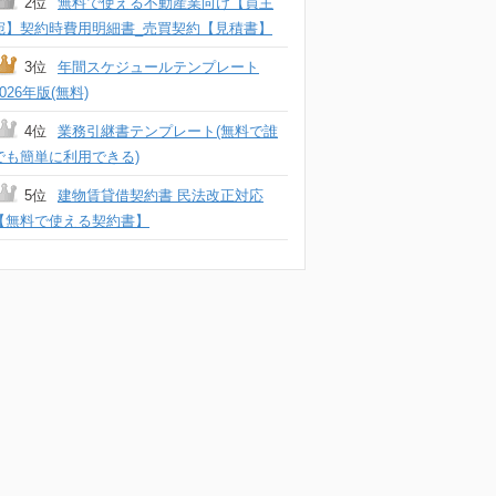
2位
無料で使える不動産業向け【買主
宛】契約時費用明細書_売買契約【見積書】
3位
年間スケジュールテンプレート
2026年版(無料)
4位
業務引継書テンプレート(無料で誰
でも簡単に利用できる)
5位
建物賃貸借契約書 民法改正対応
【無料で使える契約書】