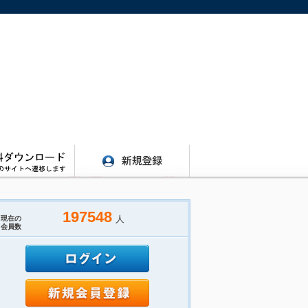
197548
人
現在の
会員数