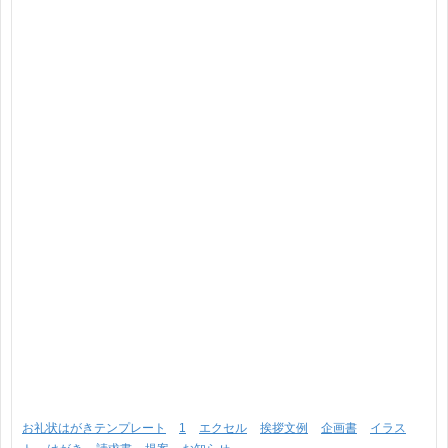
お礼状はがきテンプレート
1
エクセル
挨拶文例
企画書
イラス