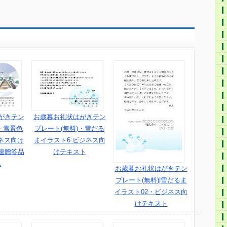
がきテン
お歳暮お礼状はがきテン
・雪景色
プレート(無料)・雪だる
ネス向け
まイラスト6 ビジネス向
連贈答品
けテキスト
礼
お歳暮お礼状はがきテン
プレート(無料)|雪だるま
イラスト02・ビジネス向
けテキスト