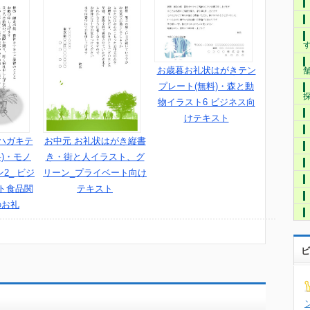
お歳暮お礼状はがきテン
プレート(無料)・森と動
物イラスト6 ビジネス向
けテキスト
ハガキテ
お中元 お礼状はがき縦書
)・モノ
き・街と人イラスト、グ
2_ ビジ
リーン_プライベート向け
ト食品関
テキスト
のお礼
ビ