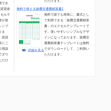
ただけます。
用でき
_賃貸借
無料で使える旅費交通費精算書1
クセルテ
無料で誰でも簡単に、書式とし
者が使
て利用できる「旅費交通費精算
シンプ
書」のエクセルテンプレートで
りま
す。使いやすいシンプルなデザ
、賃貸
インになっております。旅費交
等にご
通費精算書テンプレートは無料
引用請
でダウンロードして、ご利用い
詳細を見る
でダウ
ただけます。
ただけ