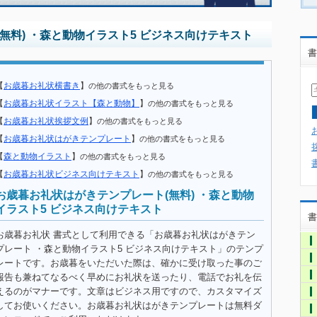
無料) ・森と動物イラスト5 ビジネス向けテキスト
書
【
お歳暮お礼状横書き
】
の他の書式をもっと見る
【
お歳暮お礼状イラスト【森と動物】
】
の他の書式をもっと見る
【
お歳暮お礼状挨拶文例
】
の他の書式をもっと見る
【
お歳暮お礼状はがきテンプレート
】
の他の書式をもっと見る
【
森と動物イラスト
】
の他の書式をもっと見る
【
お歳暮お礼状ビジネス向けテキスト
】
の他の書式をもっと見る
お歳暮お礼状はがきテンプレート(無料) ・森と動物
イラスト5 ビジネス向けテキスト
書
お歳暮お礼状 書式として利用できる「お歳暮お礼状はがきテン
プレート ・森と動物イラスト5 ビジネス向けテキスト」のテンプ
レートです。お歳暮をいただいた際は、確かに受け取った事のご
報告も兼ねてなるべく早めにお礼状を送ったり、電話でお礼を伝
えるのがマナーです。文章はビジネス用ですので、カスタマイズ
してお使いください。お歳暮お礼状はがきテンプレートは無料ダ