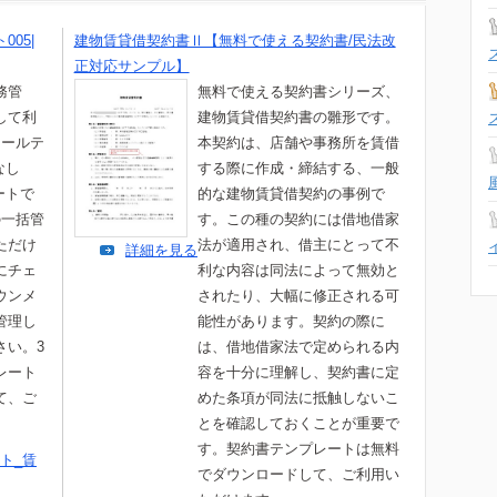
05|
建物賃貸借契約書Ⅱ【無料で使える契約書/民法改
正対応サンプル】
務管
無料で使える契約書シリーズ、
して利
建物賃貸借契約書の雛形です。
ュールテ
本契約は、店舗や事務所を賃借
なし
する際に作成・締結する、一般
ートで
的な建物賃貸借契約の事例で
の一括管
す。この種の契約には借地借家
ただけ
法が適用され、借主にとって不
詳細を見る
にチェ
利な内容は同法によって無効と
ウンメ
されたり、大幅に修正される可
管理し
能性があります。契約の際に
さい。3
は、借地借家法で定められる内
レート
容を十分に理解し、契約書に定
て、ご
めた条項が同法に抵触しないこ
とを確認しておくことが重要で
す。契約書テンプレートは無料
ト_賃
でダウンロードして、ご利用い