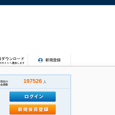
197526
人
現在の
会員数