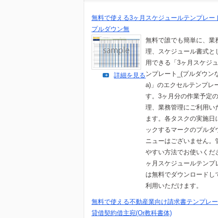
無料で使える3ヶ月スケジュールテンプレート0
プルダウン無
無料で誰でも簡単に、業
理、スケジュール書式と
用できる「3ヶ月スケジ
ンプレート_(プルダウン
詳細を見る
a)」のエクセルテンプレ
す。3ヶ月分の作業予定
理、業務管理にご利用い
ます。各タスクの実施日
ックするマークのプルダ
ニューはございません。
やすい方法でお使いくだ
ヶ月スケジュールテンプ
は無料でダウンロードし
利用いただけます。
無料で使える不動産業向け請求書テンプレー
貸借契約借主宛(Or教科書体)