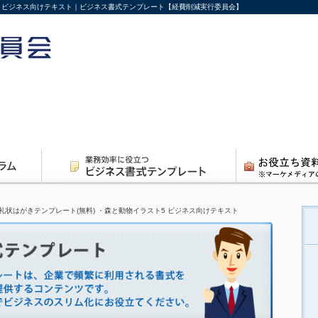
5 ビジネス向けテキスト｜ビジネス書式テンプレート【経費削減実行委員会】
礼状はがきテンプレート(無料) ・森と動物イラスト5 ビジネス向けテキスト