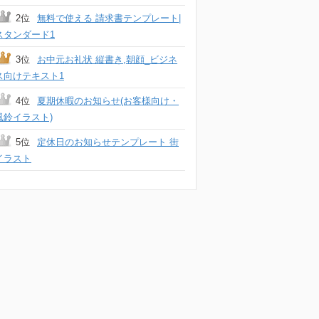
2位
無料で使える 請求書テンプレート|
スタンダード1
3位
お中元お礼状 縦書き,朝顔_ビジネ
ス向けテキスト1
4位
夏期休暇のお知らせ(お客様向け・
風鈴イラスト)
5位
定休日のお知らせテンプレート 街
イラスト