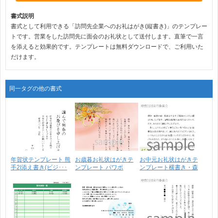
書式説明
書式として利用できる「訪問先企業へのお礼はがき(縦書き)」のテンプレー
トです。営業をした訪問先に面会のお礼状として送付します。直筆で一言
を添えると効果的です。テンプレートは無料ダウンロードで、ご利用いた
だけます。
同一タグの他の書式
年賀状テンプレート 熊
お歳暮お礼状はがきテ
お中元お礼状はがきテ
手2|添え書き(ビジ･･･
ンプレート パワポ
ンプレート横書き・森
(無･･･
と･･･