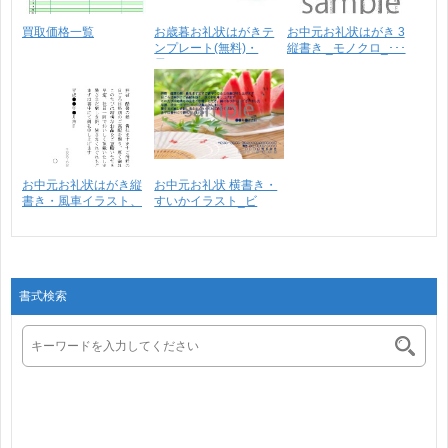
買取価格一覧
お歳暮お礼状はがきテ
お中元お礼状はがき 3
ンプレート(無料)・
縦書き _モノクロ_･･･
雪･･･
お中元お礼状はがき縦
お中元お礼状 横書き・
書き・風車イラスト、
すいかイラスト_ビ
グ･･･
ジ･･･
書式検索