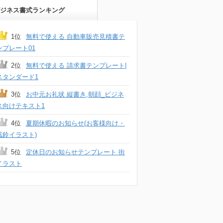
ジネス書式ランキング
1位
無料で使える 自動車販売見積書テ
ンプレート01
2位
無料で使える 請求書テンプレート|
スタンダード1
3位
お中元お礼状 縦書き,朝顔_ビジネ
ス向けテキスト1
4位
夏期休暇のお知らせ(お客様向け・
風鈴イラスト)
5位
定休日のお知らせテンプレート 街
イラスト