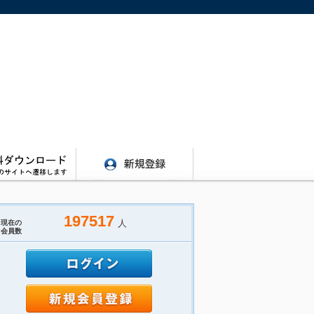
197517
人
現在の
会員数