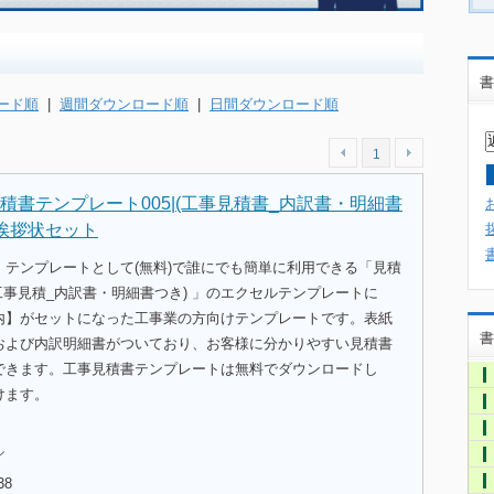
書
ード順
|
週間ダウンロード順
|
日間ダウンロード順
1
積書テンプレート005|(工事見積書_内訳書・明細書
ご挨拶状セット
、テンプレートとして(無料)で誰にでも簡単に利用できる「見積
工事見積_内訳書・明細書つき) 」のエクセルテンプレートに
内】がセットになった工事業の方向けテンプレートです。表紙
書
および内訳明細書がついており、お客様に分かりやすい見積書
できます。工事見積書テンプレートは無料でダウンロードし
けます。
ル
38