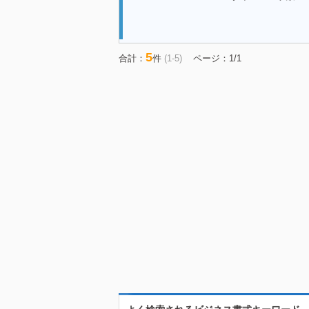
5
合計：
件
(1-5)
ページ：1/1