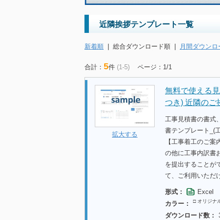
近隣挨拶テンプレート一覧
新着順
|
総合ダウンロード順
|
月間ダウンロ
5
合計：
件
(1-5)
ページ：1/1
無料で使える見
つき) 近隣の
工事見積書の書式
書テンプレート_(
拡大する
【工事着工のご案
の他に工事内訳書
を提出することが
て、ご利用いただ
形式：
Excel
□ オリジナ
カラー：
ダウンロード数：