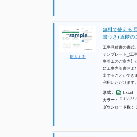
無料で使える 
書つき) 近隣
工事見積書の書式
テンプレート_(工
拡大する
事着工のご案内】
に工事内訳書およ
出することができ
利用いただけます
形式：
Excel
□ オリジナ
カラー：
ダウンロード数：