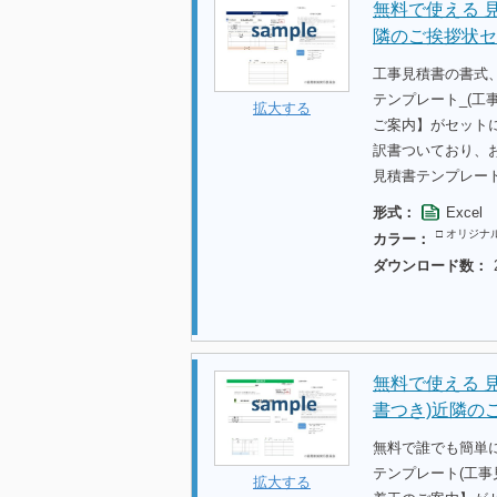
無料で使える 見
隣のご挨拶状セ
工事見積書の書式
テンプレート_(工
拡大する
ご案内】がセット
訳書ついており、
見積書テンプレー
形式：
Excel
□ オリジナ
カラー：
ダウンロード数：
無料で使える 
書つき)近隣の
無料で誰でも簡単
テンプレート(工事
拡大する