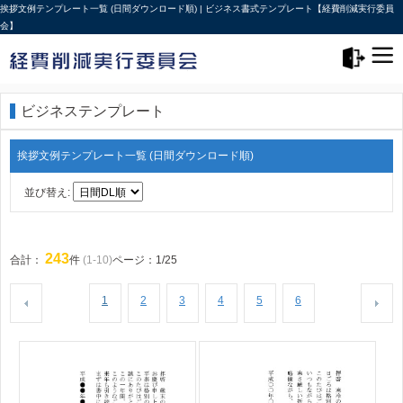
挨拶文例テンプレート一覧 (日間ダウンロード順) | ビジネス書式テンプレート【経費削減実行委員
会】
メニュー>
ログアウト
ビジネステンプレート
挨拶文例テンプレート一覧 (日間ダウンロード順)
並び替え:
243
合計：
件
(1-10)
ページ：1/25
1
2
3
4
5
6