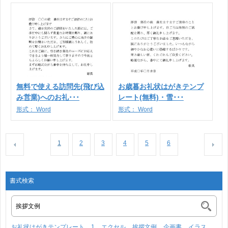
無料で使える訪問先(飛び込
お歳暮お礼状はがきテンプ
み営業)へのお礼･･･
レート(無料)・雪･･･
形式：
Word
形式：
Word
1
2
3
4
5
6
書式検索
お礼状はがきテンプレート
1
エクセル
挨拶文例
企画書
イラス