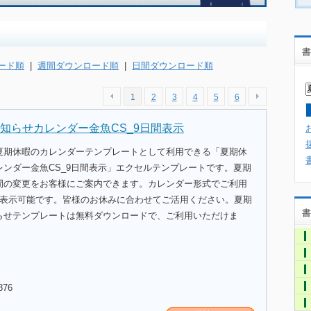
書
ード順
|
週間ダウンロード順
|
日間ダウンロード順
1
2
3
4
5
6
知らせカレンダー金魚CS_9日間表示
夏期休暇のカレンダーテンプレートとして利用できる「夏期休
レンダー金魚CS_9日間表示」エクセルテンプレートです。夏期
間の変更をお客様にご案内できます。カレンダー形式でご利用
分表示可能です。皆様のお休みに合わせてご活用ください。夏期
書
らせテンプレートは無料ダウンロードで、ご利用いただけま
876