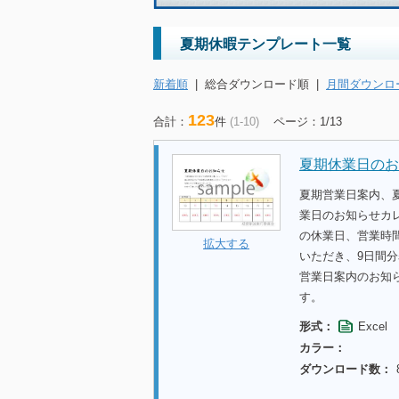
夏期休暇テンプレート一覧
新着順
|
総合ダウンロード順
|
月間ダウンロ
123
合計：
件
(1-10)
ページ：1/13
夏期休業日のお
夏期営業日案内、
業日のお知らせカ
の休業日、営業時
拡大する
いただき、9日間
営業日案内のお知
す。
形式：
Excel
カラー：
ダウンロード数：