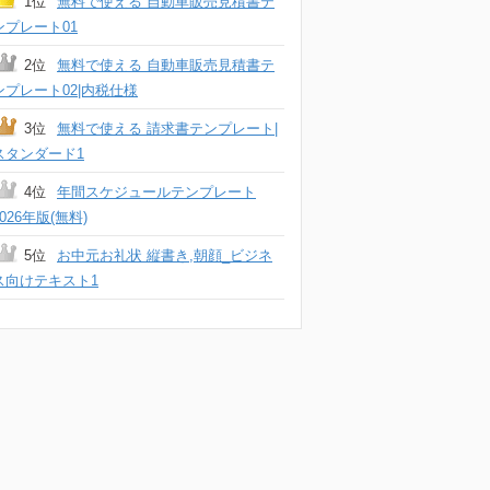
1位
無料で使える 自動車販売見積書テ
ンプレート01
2位
無料で使える 自動車販売見積書テ
ンプレート02|内税仕様
3位
無料で使える 請求書テンプレート|
スタンダード1
4位
年間スケジュールテンプレート
2026年版(無料)
5位
お中元お礼状 縦書き,朝顔_ビジネ
ス向けテキスト1