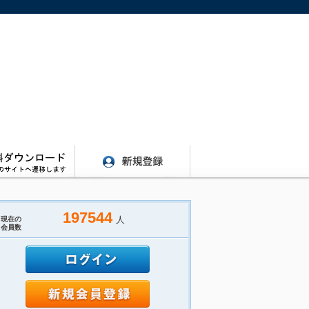
197544
人
現在の
会員数