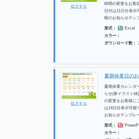
時間の変更をお客
拡大する
日付は11日分表
暇のお知らせテン
形式：
Excel
カラー：
ダウンロード数：
夏期休業日のお
夏期休業カレンダ
らせ(家イラスト緑
の変更をお客様に
拡大する
は14日分表示可
お知らせテンプレ
形式：
PowerP
カラー：