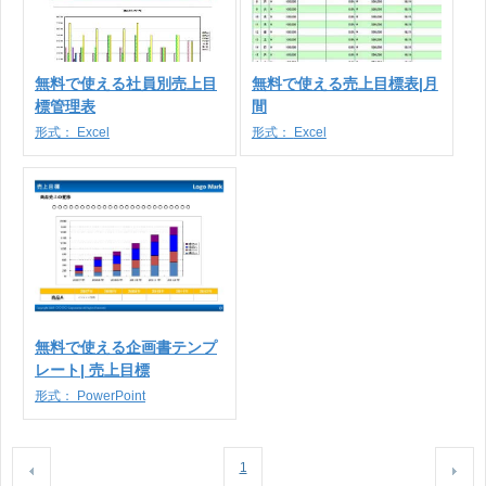
無料で使える社員別売上目
無料で使える売上目標表|月
標管理表
間
形式：
Excel
形式：
Excel
無料で使える企画書テンプ
レート| 売上目標
形式：
PowerPoint
1