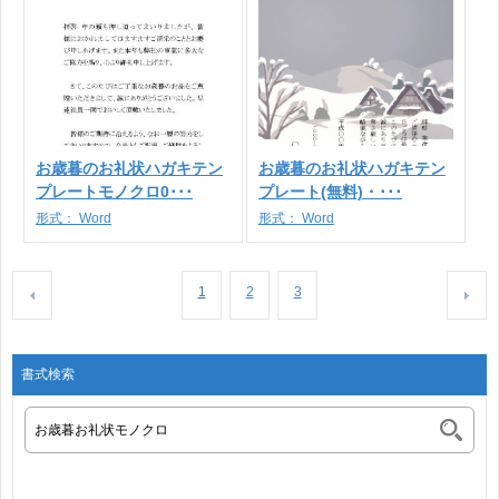
お歳暮のお礼状ハガキテン
お歳暮のお礼状ハガキテン
プレートモノクロ0･･･
プレート(無料)・･･･
形式：
Word
形式：
Word
1
2
3
書式検索