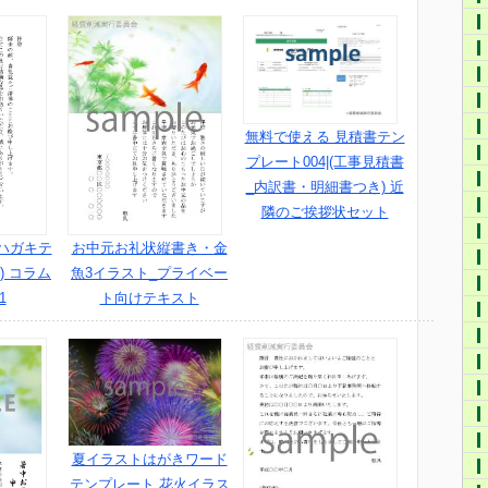
無料で使える 見積書テン
プレート004|(工事見積書
_内訳書・明細書つき) 近
隣のご挨拶状セット
ハガキテ
お中元お礼状縦書き・金
) コラム
魚3イラスト_プライベー
1
ト向けテキスト
夏イラストはがきワード
テンプレート 花火イラス