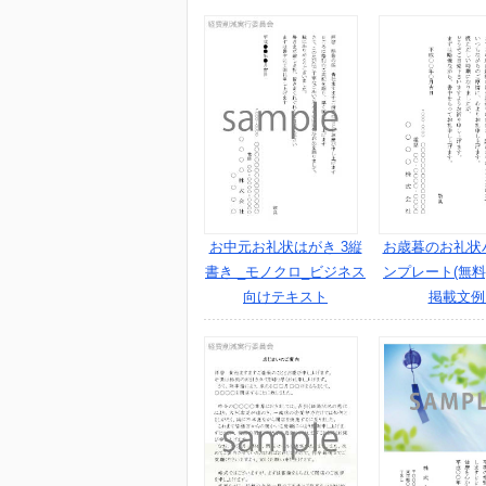
お中元お礼状はがき 3縦
お歳暮のお礼状
書き _モノクロ_ビジネス
ンプレート(無料
向けテキスト
掲載文例