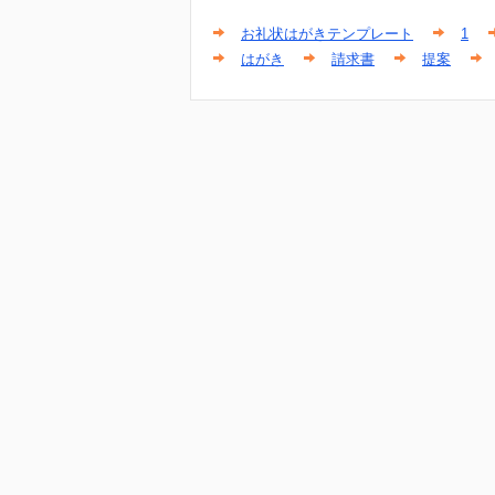
お礼状はがきテンプレート
1
はがき
請求書
提案