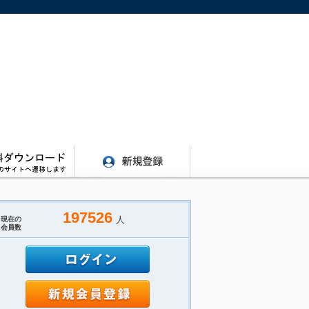
197526
人
現在の
会員数