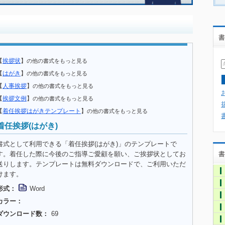
書
【
挨拶状
】
の他の書式をもっと見る
【
はがき
】
の他の書式をもっと見る
【
人事挨拶
】
の他の書式をもっと見る
【
挨拶文例
】
の他の書式をもっと見る
【
着任挨拶はがきテンプレート
】
の他の書式をもっと見る
着任挨拶(はがき)
書式として利用できる「着任挨拶(はがき)」のテンプレートで
す。着任した際に今後のご指導ご愛顧を願い、ご挨拶状としてお
書
送りします。テンプレートは無料ダウンロードで、ご利用いただ
けます。
形式：
Word
カラー：
ダウンロード数：
69