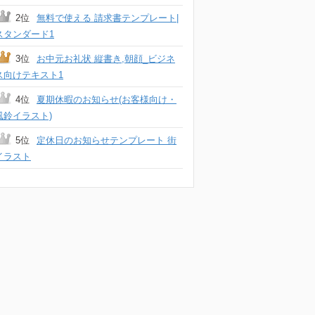
2位
無料で使える 請求書テンプレート|
スタンダード1
3位
お中元お礼状 縦書き,朝顔_ビジネ
ス向けテキスト1
4位
夏期休暇のお知らせ(お客様向け・
風鈴イラスト)
5位
定休日のお知らせテンプレート 街
イラスト