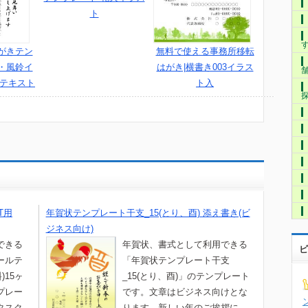
ト
がきテン
無料で使える事務所移転
・風鈴イ
はがき|横書き003イラス
用テキスト
ト入
T用
年賀状テンプレート干支_15(とり、酉) 添え書き(ビ
ジネス向け)
できる
年賀状、書式として利用できる
ビ
ールテ
「年賀状テンプレート干支
)15ヶ
_15(とり、酉)」のテンプレート
プレー
です。文章はビジネス向けとな
タスク
ります。新しい年のご挨拶に、