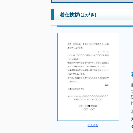
着任挨拶(はがき)
拡大する