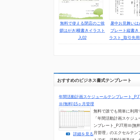
無料で使える閉店のご挨
暑中お見舞いは
拶はがき|横書きイラスト
プレート縦書き
入02
ラスト_取引先
おすすめのビジネス書式テンプレート
年間活動計画スケジュールテンプレート_PJ
Ⅲ(無料)15ヶ月管理
無料で誰でも簡単に利用
「年間活動計画スケジュ
ンプレート_PJT用Ⅲ(無料
月管理」のエクセルテン
詳細を見る
トです。活動計画及び、