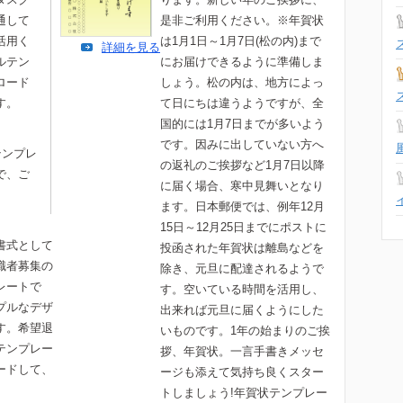
通して
是非ご利用ください。※年賀状
活用く
は1月1日～1月7日(松の内)まで
詳細を見る
ルテン
にお届けできるように準備しま
ロード
しょう。松の内は、地方によっ
す。
て日にちは違うようですが、全
国的には1月7日までが多いよう
です。因みに出していない方へ
テンプレ
の返礼のご挨拶など1月7日以降
で、ご
に届く場合、寒中見舞いとなり
ます。日本郵便では、例年12月
15日～12月25日までにポストに
書式として
投函された年賀状は離島などを
職者募集の
除き、元旦に配達されるようで
レートで
す。空いている時間を活用し、
プルなデザ
出来れば元旦に届くようにした
す。希望退
いものです。1年の始まりのご挨
テンプレー
拶、年賀状。一言手書きメッセ
ードして、
ージも添えて気持ち良くスター
。
トしましょう!年賀状テンプレー