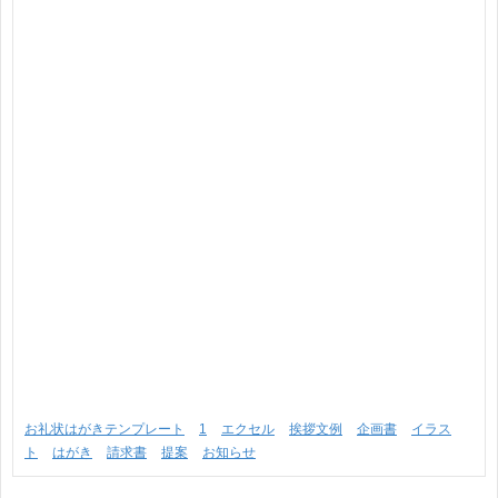
お礼状はがきテンプレート
1
エクセル
挨拶文例
企画書
イラス
ト
はがき
請求書
提案
お知らせ