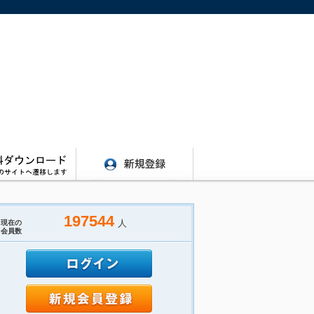
197544
人
現在の
会員数