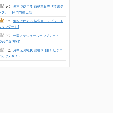
2位
無料で使える 自動車販売見積書テ
ンプレート02|内税仕様
3位
無料で使える 請求書テンプレート|
スタンダード1
4位
年間スケジュールテンプレート
2026年版(無料)
5位
お中元お礼状 縦書き,朝顔_ビジネ
ス向けテキスト1