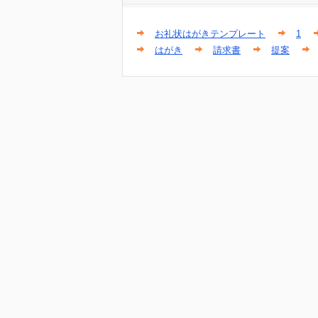
お礼状はがきテンプレート
1
はがき
請求書
提案