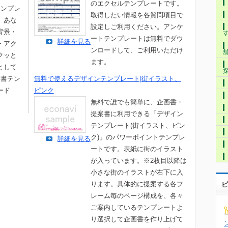
のエクセルテンプレートです。
テンプレ
取得したい情報を各質問項目で
。あな
設定しご利用ください。アンケ
背景・
ートテンプレートは無料でダウ
詳細を見る
・アク
ンロードして、ご利用いただけ
クッと
ます。
として
画書テン
無料で使えるデザインテンプレート|街イラスト、
ード
ピンク
。
無料で誰でも簡単に、企画書・
提案書に利用できる「デザイン
テンプレート(街イラスト、ピン
ク)」のパワーポイントテンプレ
詳細を見る
ートです。表紙に街のイラスト
が入っています。※2枚目以降は
小さな街のイラストが右下に入
ります。具体的に提案する各フ
ビ
レーム毎のページ構成を、各々
ご案内しているテンプレートよ
り選択して企画書を作り上げて