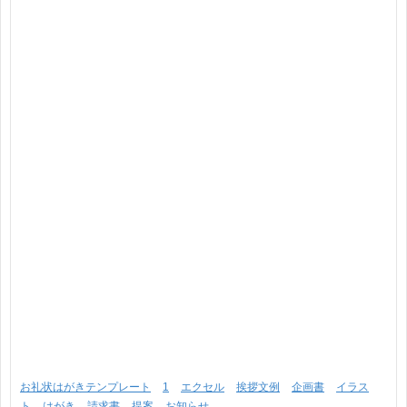
お礼状はがきテンプレート
1
エクセル
挨拶文例
企画書
イラス
ト
はがき
請求書
提案
お知らせ