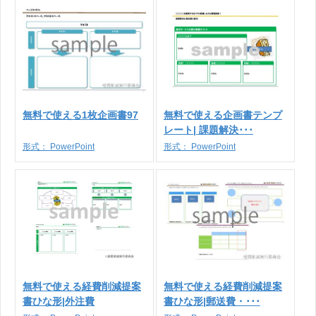
無料で使える1枚企画書97
無料で使える企画書テンプ
レート| 課題解決･･･
形式：
PowerPoint
形式：
PowerPoint
無料で使える経費削減提案
無料で使える経費削減提案
書ひな形|外注費
書ひな形|郵送費・･･･