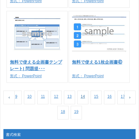
形式：
PowerPoint
形式：
PowerPoint
無料で使える企画書テンプ
無料で使える1枚企画書㊶
レート| 問題提･･･
形式：
PowerPoint
形式：
PowerPoint
9
10
11
12
13
14
15
16
17
18
19
書式検索