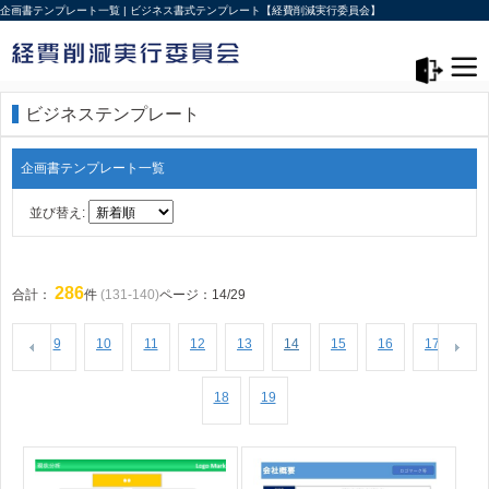
企画書テンプレート一覧 | ビジネス書式テンプレート【経費削減実行委員会】
メニュー>
ログアウト
ビジネステンプレート
企画書テンプレート一覧
並び替え:
286
合計：
件
(131-140)
ページ：14/29
9
10
11
12
13
14
15
16
17
18
19