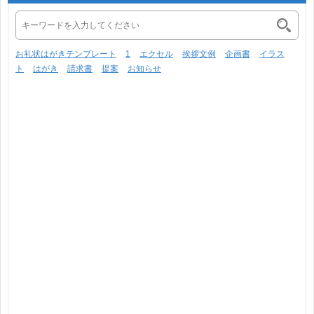
お礼状はがきテンプレート
1
エクセル
挨拶文例
企画書
イラス
ト
はがき
請求書
提案
お知らせ