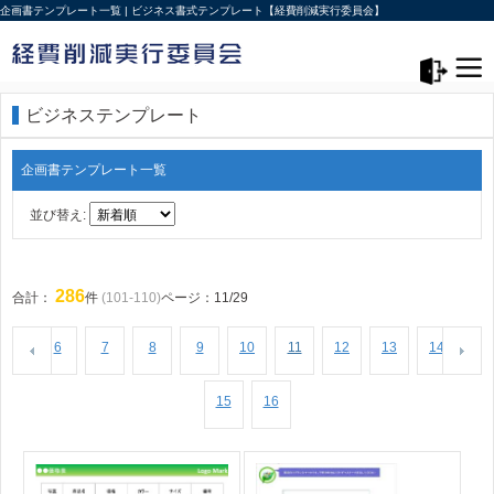
企画書テンプレート一覧 | ビジネス書式テンプレート【経費削減実行委員会】
メニュー>
ログアウト
ビジネステンプレート
企画書テンプレート一覧
並び替え:
286
合計：
件
(101-110)
ページ：11/29
6
7
8
9
10
11
12
13
14
15
16