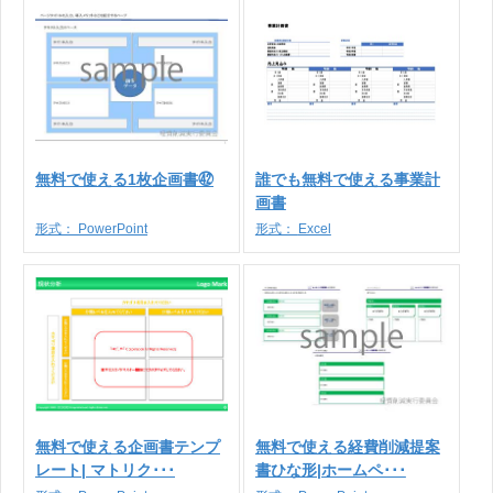
無料で使える1枚企画書㊷
誰でも無料で使える事業計
画書
形式：
PowerPoint
形式：
Excel
無料で使える企画書テンプ
無料で使える経費削減提案
レート| マトリク･･･
書ひな形|ホームペ･･･