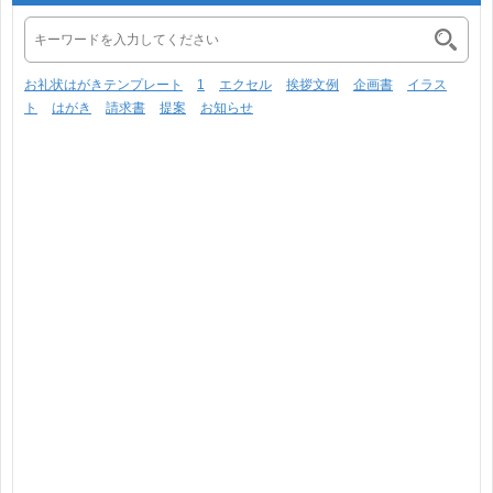
お礼状はがきテンプレート
1
エクセル
挨拶文例
企画書
イラス
ト
はがき
請求書
提案
お知らせ