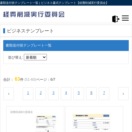
書類送付状テンプレート一覧 | ビジネス書式テンプレート【経費削減実行委員会】
メニュー>
ログアウト
ビジネステンプレート
書類送付状テンプレート一覧
並び替え:
63
合計：
件
(51-60)
ページ：6/7
1
2
3
4
5
6
7