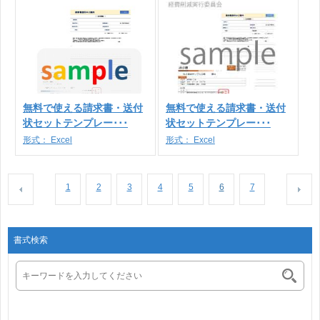
無料で使える請求書・送付
無料で使える請求書・送付
状セットテンプレー･･･
状セットテンプレー･･･
形式：
Excel
形式：
Excel
1
2
3
4
5
6
7
書式検索