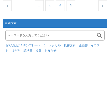
1
2
3
4
書式検索
お礼状はがきテンプレート
1
エクセル
挨拶文例
企画書
イラス
ト
はがき
請求書
提案
お知らせ