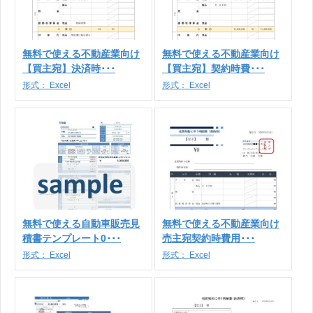
無料で使える不動産業向け
無料で使える不動産業向け
【買主宛】決済時･･･
【買主宛】契約時費･･･
形式：
Excel
形式：
Excel
無料で使える自動車販売見
無料で使える不動産業向け
積書テンプレート0･･･
売主宛契約時費用･･･
形式：
Excel
形式：
Excel