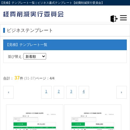
【見積】テンプレート一覧 | ビジネス書式テンプレート【経費削減実行委員会】
メニュー>
ログアウト
ビジネステンプレート
【見積】テンプレート一覧
並び替え:
37
合計：
件
(31-37)
ページ：4/4
1
2
3
4