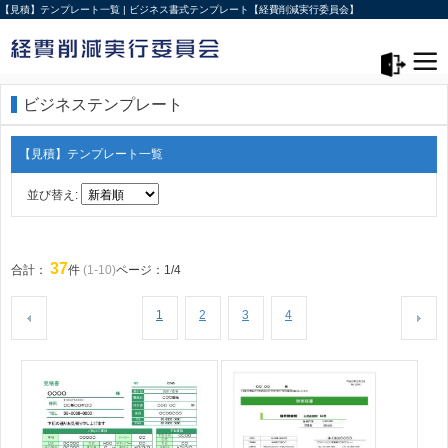
【見積】テンプレート一覧 | ビジネス書式テンプレート【経費削減実行委員会】
メニュー>
ログアウト
ビジネステンプレート
【見積】テンプレート一覧
並び替え:
37
合計：
件
(1-10)
ページ：1/4
1
2
3
4