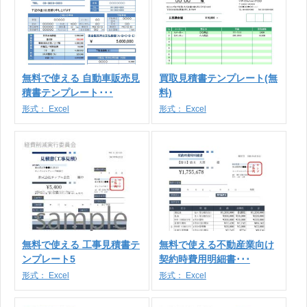
無料で使える 自動車販売見
買取見積書テンプレート(無
積書テンプレート･･･
料)
形式：
Excel
形式：
Excel
無料で使える 工事見積書テ
無料で使える不動産業向け
ンプレート5
契約時費用明細書･･･
形式：
Excel
形式：
Excel