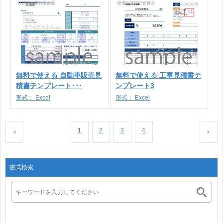
無料で使える 自動車販売見
無料で使える 工事見積書テ
積書テンプレート･･･
ンプレート3
形式：
Excel
形式：
Excel
1
2
3
4
書式検索