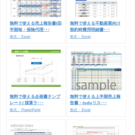
無料で使える売上報告書|四
無料で使える不動産業向け
半期毎・保険代理･･･
契約時費用明細書･･･
形式：
Excel
形式：
Excel
無料で使える企画書テンプ
無料で使える上半期売上報
レート| 採算ラ･･･
告書・todoリス･･･
形式：
PowerPoint
形式：
Excel