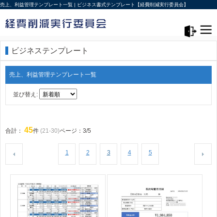
売上、利益管理テンプレート一覧 | ビジネス書式テンプレート【経費削減実行委員会】
メニュー>
ログアウト
ビジネステンプレート
売上、利益管理テンプレート一覧
並び替え:
45
合計：
件
(21-30)
ページ：3/5
1
2
3
4
5