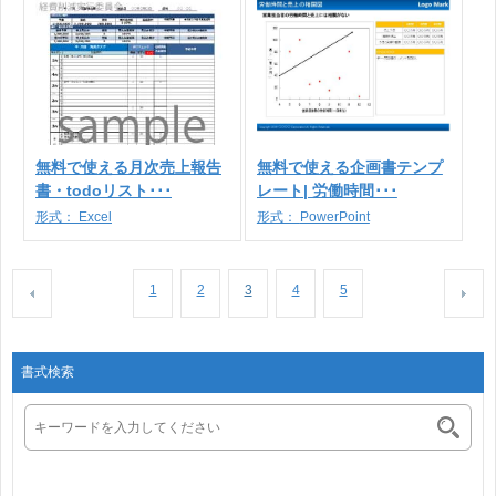
無料で使える月次売上報告
無料で使える企画書テンプ
書・todoリスト･･･
レート| 労働時間･･･
形式：
Excel
形式：
PowerPoint
1
2
3
4
5
書式検索