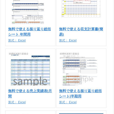
無料で使える振り返り総括
無料で使える収支計算書(簡
シート 年間用
易)
形式：
Excel
形式：
Excel
無料で使える売上実績表|月
無料で使える振り返り総括
間
シート|半期用
形式：
Excel
形式：
Excel