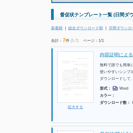
督促状テンプレート一覧 (日間ダ
新着順
|
総合ダウンロード順
|
月間ダウンロ
7
合計：
件
(1-7)
ページ：1/1
内容証明による
無料で誰でも簡単
使いやすいシンプ
ダウンロードして
形式：
Word
カラー：
ダウンロード数：
拡大する