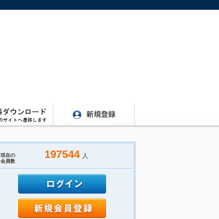
197544
人
現在の
会員数