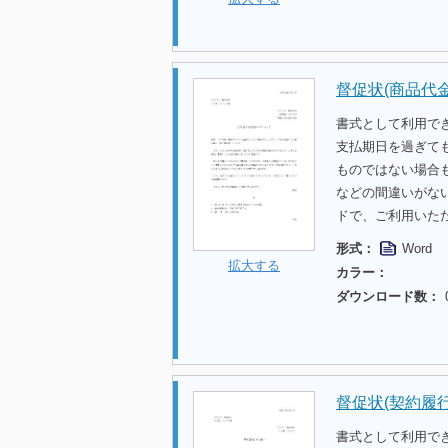
督促状(商品代
書式として利用で
支払期日を過ぎて
ものではない場合
などの間違いがな
ドで、ご利用いた
形式：
Word
拡大する
カラー：
ダウンロード数：
督促状(契約履行
書式として利用で