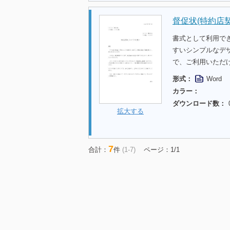
督促状(特約店契
書式として利用で
すいシンプルなデ
で、ご利用いただ
形式：
Word
カラー：
ダウンロード数：
拡大する
7
合計：
件
(1-7)
ページ：1/1