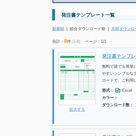
発注書テンプレート一覧
新着順
|
総合ダウンロード順
|
月間ダウンロ
8
合計：
件
(1-8)
ページ：1/1
発注書テンプレー
無料で誰でも簡単
やすいシンプルな
ロードで、ご利用
形式：
Excel
カラー：
ダウンロード数：
拡大する