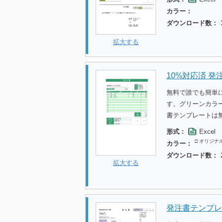
カラー：
ダウンロード数：
拡大する
10%対応済 発
無料で誰でも簡単
す。グリーンカラ
書テンプレートは
形式：
Excel
□ オリジナ
カラー：
ダウンロード数：
拡大する
発注書テンプレ