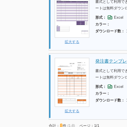
書式として利用で
ートは無料ダウン
形式：
Excel
カラー：
ダウンロード数：
拡大する
発注書テンプレ
書式として利用で
ートは無料ダウン
形式：
Excel
カラー：
ダウンロード数：
拡大する
8
合計：
件
(1-8)
ページ：1/1