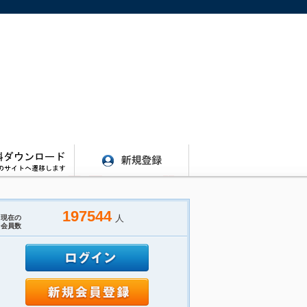
197544
人
現在の
会員数