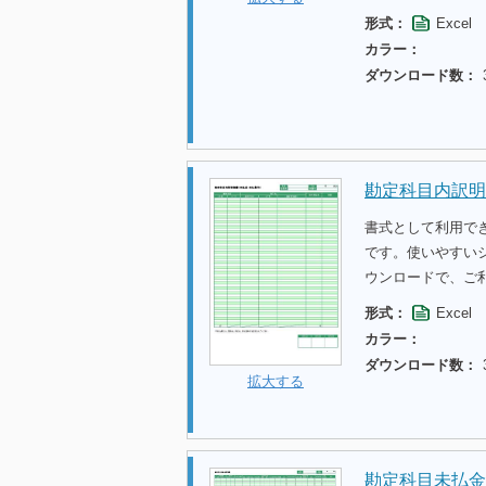
形式：
Excel
カラー：
ダウンロード数：
勘定科目内訳明
書式として利用で
です。使いやすい
ウンロードで、ご
形式：
Excel
カラー：
ダウンロード数：
拡大する
勘定科目未払金