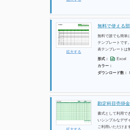
無料で使える部
無料で誰でも簡単
テンプレートです
表テンプレートは
拡大する
形式：
Excel
カラー：
ダウンロード数：
勘定科目売掛金
書式として利用で
いシンプルなデザ
ご利用いただけま
拡大する