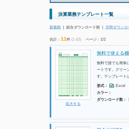
決算業務テンプレート一覧
新着順
|
総合ダウンロード順
|
月間ダウンロ
11
合計：
件
(1-10)
ページ：1/2
無料で使える棚
無料で誰でも簡単
ートです。グリー
す。テンプレート
形式：
Excel
カラー：
ダウンロード数：
拡大する