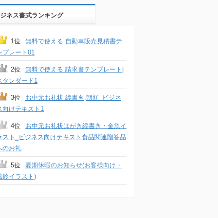
ジネス書式ランキング
1位
無料で使える 自動車販売見積書テ
ンプレート01
2位
無料で使える 請求書テンプレート|
スタンダード1
3位
お中元お礼状 縦書き,朝顔_ビジネ
ス向けテキスト1
4位
お中元お礼状はがき縦書き・金魚イ
ラスト_ビジネス向けテキスト食品関連贈答品
へのお礼
5位
夏期休暇のお知らせ(お客様向け・
風鈴イラスト)