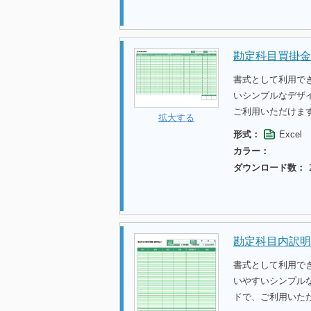
勘定科目買掛金
書式として利用で
いシンプルなデザ
ご利用いただけま
拡大する
形式：
Excel
カラー：
ダウンロード数：
勘定科目内訳明
書式として利用で
いやすいシンプル
ドで、ご利用いた