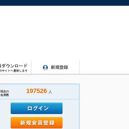
197526
人
現在の
会員数