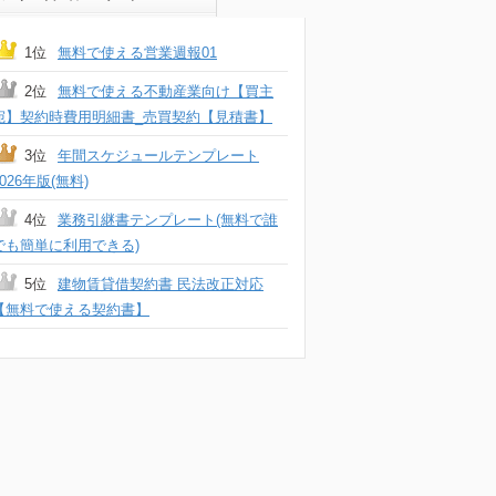
1位
無料で使える営業週報01
2位
無料で使える不動産業向け【買主
宛】契約時費用明細書_売買契約【見積書】
3位
年間スケジュールテンプレート
2026年版(無料)
4位
業務引継書テンプレート(無料で誰
でも簡単に利用できる)
5位
建物賃貸借契約書 民法改正対応
【無料で使える契約書】