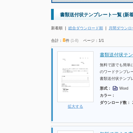
書類送付状テンプレート一覧 (新着
新着順
|
総合ダウンロード順
|
月間ダウンロ
8
合計：
件
(1-8)
ページ：1/1
書類送付状テン
無料で誰でも簡単
のワードテンプレ
書類送付状テンプ
形式：
Word
カラー：
ダウンロード数：
拡大する