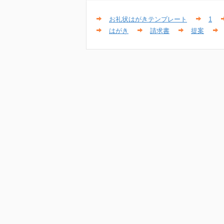
お礼状はがきテンプレート
1
はがき
請求書
提案