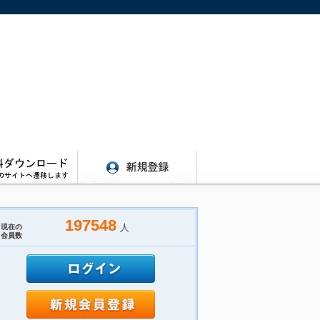
197548
人
現在の
会員数