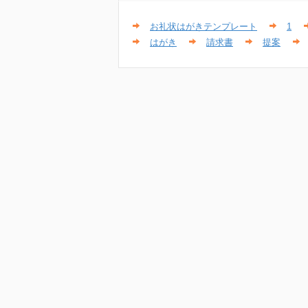
お礼状はがきテンプレート
1
はがき
請求書
提案