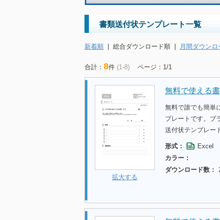
書類送付状テンプレート一覧
新着順
|
総合ダウンロード順
|
月間ダウンロ
8
合計：
件
(1-8)
ページ：1/1
無料で使える書
無料で誰でも簡単
プレートです。ブ
送付状テンプレー
形式：
Excel
カラー：
ダウンロード数：
拡大する