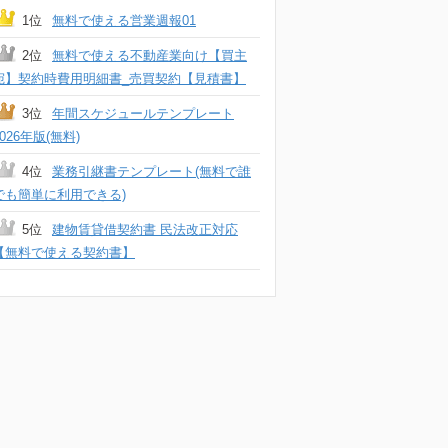
1位
無料で使える営業週報01
2位
無料で使える不動産業向け【買主
宛】契約時費用明細書_売買契約【見積書】
3位
年間スケジュールテンプレート
2026年版(無料)
4位
業務引継書テンプレート(無料で誰
でも簡単に利用できる)
5位
建物賃貸借契約書 民法改正対応
【無料で使える契約書】