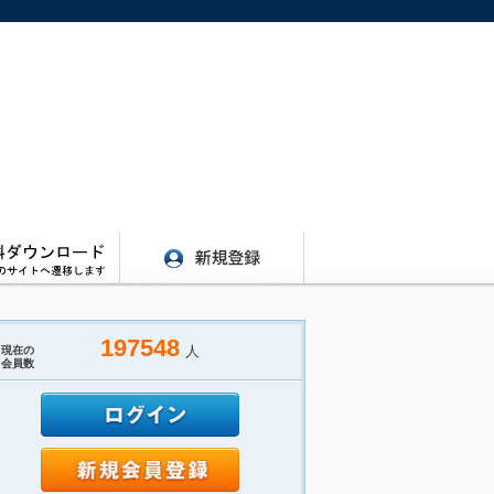
197548
人
現在の
会員数