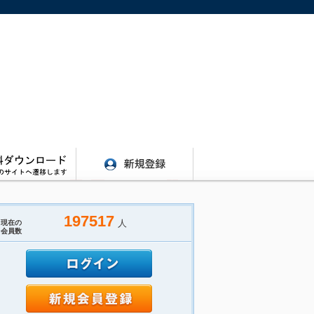
197517
人
現在の
会員数