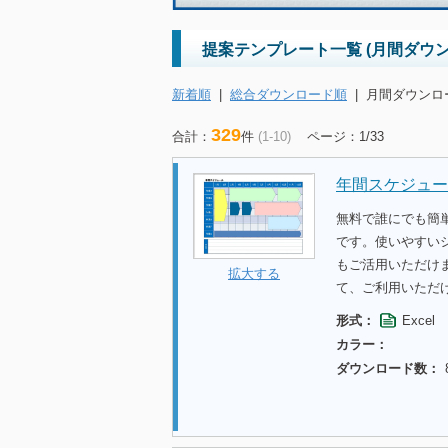
提案テンプレート一覧 (月間ダウン
新着順
|
総合ダウンロード順
|
月間ダウンロ
329
合計：
件
(1-10)
ページ：1/33
年間スケジュール
無料で誰にでも簡
です。使いやすい
もご活用いただけ
拡大する
て、ご利用いただ
形式：
Excel
カラー：
ダウンロード数：