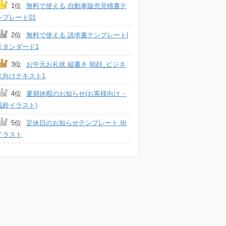
1位
無料で使える 自動車販売見積書テ
ンプレート01
2位
無料で使える 請求書テンプレート|
スタンダード1
3位
お中元お礼状 縦書き,朝顔_ビジネ
ス向けテキスト1
4位
夏期休暇のお知らせ(お客様向け・
風鈴イラスト)
5位
定休日のお知らせテンプレート 街
イラスト