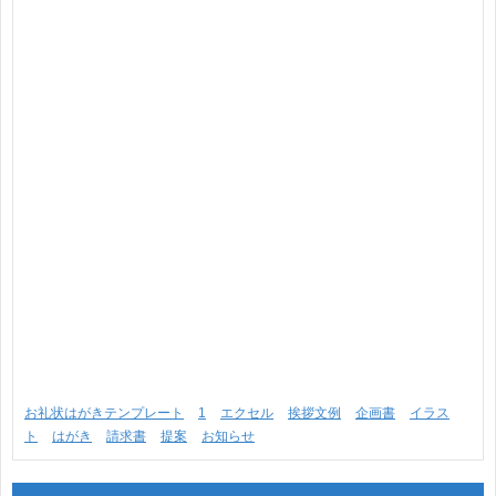
お礼状はがきテンプレート
1
エクセル
挨拶文例
企画書
イラス
ト
はがき
請求書
提案
お知らせ