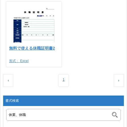
無料で使える休職証明書2
形式：
Excel
1
書式検索