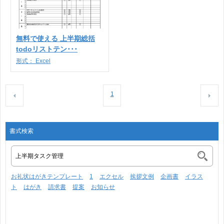
無料で使える 上半期総括
todoリストテン･･･
形式：
Excel
1
書式検索
お礼状はがきテンプレート
1
エクセル
挨拶文例
企画書
イラス
ト
はがき
請求書
提案
お知らせ