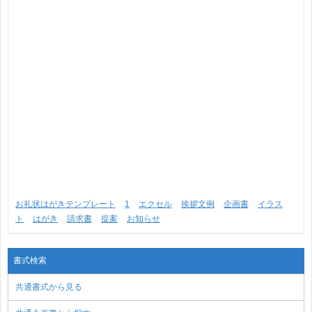
お礼状はがきテンプレート
1
エクセル
挨拶文例
企画書
イラス
ト
はがき
請求書
提案
お知らせ
書式検索
共通書式から見る