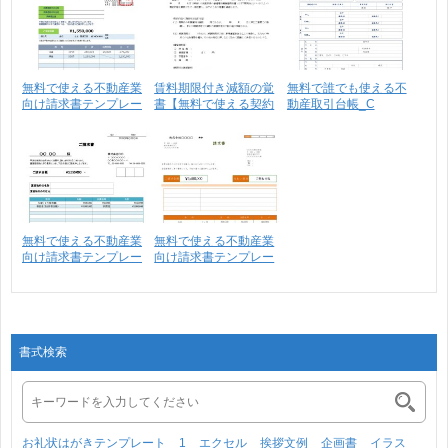
無料で使える不動産業
賃料期限付き減額の覚
無料で誰でも使える不
向け請求書テンプレー
書【無料で使える契約
動産取引台帳_C
ト･･･
関･･･
【売･･･
無料で使える不動産業
無料で使える不動産業
向け請求書テンプレー
向け請求書テンプレー
ト･･･
ト･･･
書式検索
お礼状はがきテンプレート
1
エクセル
挨拶文例
企画書
イラス