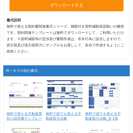
ダウンロードする
書式説明
無料で使える契約書関連書式シリーズ、期限付き賃料減額承諾願いの雛形
です。契約関連テンプレートは無料でダウンロードして、ご利用いただけ
ます。※賃料減額等の交渉及び書類作成は、非弁行為に該当しますので、
貸主様及び借主様双方にサンプルをお渡しして、各自で作成するようにご
依頼ください。
同一タグの他の書式
無料で使える不動産業
無料で誰でも使える不
無料で誰でも使える不
向け請求書テンプレー
動産取引台帳
動産取引台帳_B【賃
ト･･･
_2N【賃･･･
貸･･･