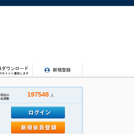
197548
人
現在の
会員数