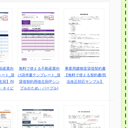
動産業向
無料で使える不動産業向
事業用建物賃貸借契約書
レート_賃
け請求書テンプレート_賃
【無料で使える契約書/民
宛】(N
貸借契約用借主宛(Pシン
法改正対応サンプル】
・ネイビ
プルかため・パープル)