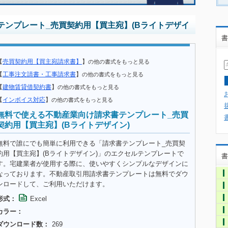
テンプレート_売買契約用【買主宛】(Bライトデザイ
書
【
売買契約用【買主宛請求書】
】
の他の書式をもっと見る
【
工事注文請書・工事請求書
】
の他の書式をもっと見る
【
建物賃貸借契約書
】
の他の書式をもっと見る
【
インボイス対応
】
の他の書式をもっと見る
無料で使える不動産業向け請求書テンプレート_売買
契約用【買主宛】(Bライトデザイン)
無料で誰にでも簡単に利用できる「請求書テンプレート_売買契
約用【買主宛】(Bライトデザイン)」のエクセルテンプレートで
書
す。宅建業者が使用する際に、使いやすくシンプルなデザインに
なっております。不動産取引用請求書テンプレートは無料でダウ
ンロードして、ご利用いただけます。
形式：
Excel
カラー：
ダウンロード数：
269