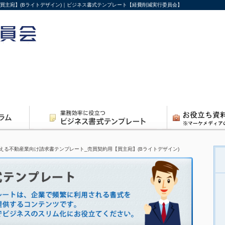
買主宛】(Bライトデザイン)｜ビジネス書式テンプレート【経費削減実行委員会】
える不動産業向け請求書テンプレート_売買契約用【買主宛】(Bライトデザイン)