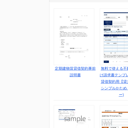
定期建物賃貸借契約事前
無料で使える不
説明書
け請求書テンプ
貸借契約用【貸主
シンプルかため
ー)