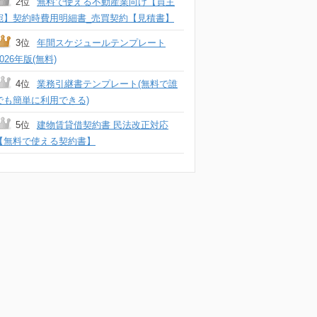
2位
無料で使える不動産業向け【買主
宛】契約時費用明細書_売買契約【見積書】
3位
年間スケジュールテンプレート
2026年版(無料)
4位
業務引継書テンプレート(無料で誰
でも簡単に利用できる)
5位
建物賃貸借契約書 民法改正対応
【無料で使える契約書】