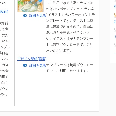
さい。
して利用できる「夏イラストは
がきパワポテンプレート ラムネ
表示7
1イラスト」のパワーポイントテ
詳細を見る
ンプレートです。テキストは簡
末年始
単に追加できますので、自由に
して利
夏ハガキを完成させてくださ
日のお
い。イラストはがきテンプレー
/29～
トは無料ダウンロードで、ご利
テンプレ
用いただけます。
業日を
。パワ
デザイン壁紙(節電)
にカス
テンプレートは無料ダウンロー
詳細を見る
たの会
ドで、ご利用いただけます。
活用く
お知ら
ダウン
だけま