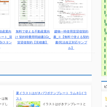
動産業向
無料で使える不動産業向
建物一時使用賃貸借契約
レート_賃
け 契約時費用明細書1Gr_
書_Ⅱ【無料で使える契約
Brスタン
賃貸借契約【見積書】
書/民法改正対応サンプ
)
ル】
ビ
夏イラストはがきパワポテンプレート ラムネ1イラ
トは無
スト
ードし
イラストはがきテンプレートと