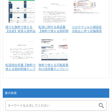
誰でも無料で使える
転貸に関する承諾書
コロナウィルス感染拡
【住居】賃貸入居申込
【無料で使える契約関
大防止に伴う店舗環境
書(･･･
連テ･･･
の･･･
転貸借合意書【無料で
無料で使える不動産業
使える契約関連テンプ
向け請求書テンプレー
レ･･･
ト･･･
書式検索