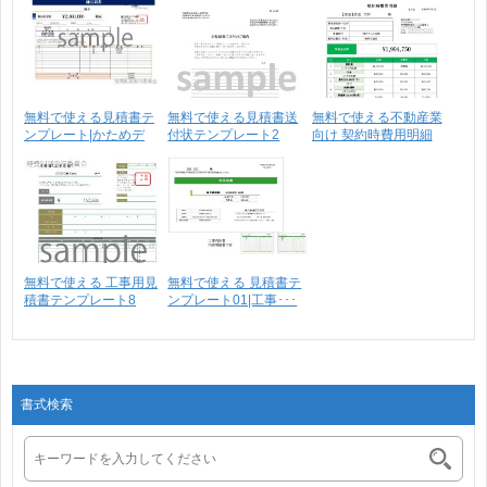
無料で使える見積書テ
無料で使える見積書送
無料で使える不動産業
ンプレート|かためデ
付状テンプレート2
向け 契約時費用明細
ザ･･･
書･･･
無料で使える 工事用見
無料で使える 見積書テ
積書テンプレート8
ンプレート01|工事･･･
書式検索