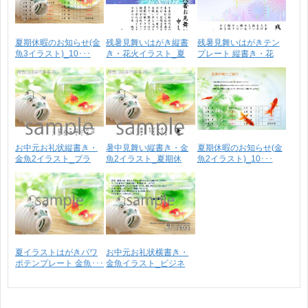
夏期休暇のお知らせ(金
残暑見舞いはがき縦書
残暑見舞いはがきテン
魚3イラスト)_10･･･
き・花火イラスト_夏
プレート 縦書き・花
期･･･
火･･･
お中元お礼状縦書き・
暑中見舞い縦書き・金
夏期休暇のお知らせ(金
金魚2イラスト_プラ
魚2イラスト_夏期休
魚2イラスト)_10･･･
イ･･･
暇･･･
夏イラストはがきパワ
お中元お礼状横書き・
ポテンプレート 金魚･･･
金魚イラスト_ビジネ
ス･･･