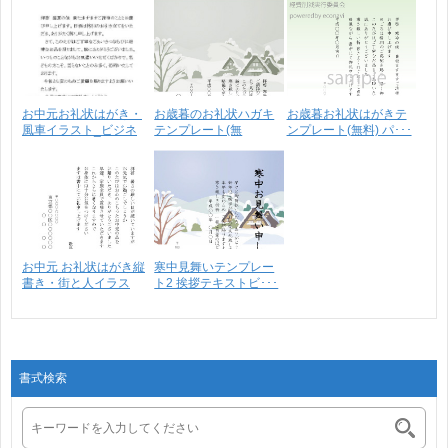
お中元お礼状はがき・
お歳暮のお礼状ハガキ
お歳暮お礼状はがきテ
風車イラスト_ビジネ
テンプレート(無
ンプレート(無料) パ･･･
ス･･･
料)・･･･
お中元 お礼状はがき縦
寒中見舞いテンプレー
書き・街と人イラス
ト2 挨拶テキストビ･･･
ト･･･
書式検索