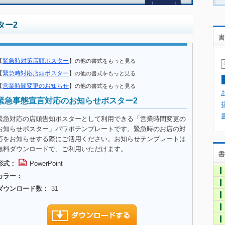
ター2
書
【
緊急時対策店頭ポスター
】
の他の書式をもっと見る
【
緊急時対応店頭ポスター
】
の他の書式をもっと見る
【
営業時間変更のお知らせ
】
の他の書式をもっと見る
緊急事態宣言対応のお知らせポスター2
緊急対応の店頭告知ポスターとして利用できる「営業時間変更の
お知らせポスター」パワポテンプレートです。緊急時のお店の対
応をお知らせする際にご活用ください。お知らせテンプレートは
無料ダウンロードで、ご利用いただけます。
書
形式：
PowerPoint
カラー：
ダウンロード数：
31