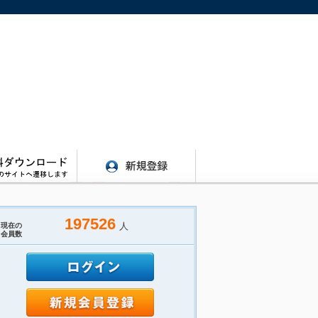
197526
人
現在の
会員数