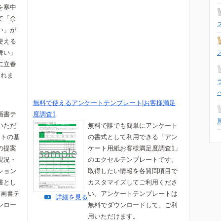
を寒中
て「余
い」が
使える
舞い」
に立春
されま
無料で使えるアンケートテンプレート|お客様満足
画書テ
度調査1
いただ
無料で誰でも簡単にアンケート
ートの基
の書式として利用できる「アン
の提案
ケート用紙お客様満足度調査1」
現況・
のエクセルテンプレートです。
ション
取得したい情報を各質問項目で
書とし
カスタマイズしてご利用くださ
企画書テ
い。アンケートテンプレートは
詳細を見る
ンロー
無料でダウンロードして、ご利
。
用いただけます。