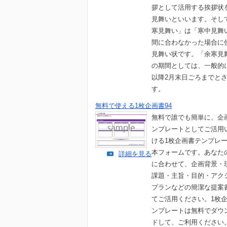
拶として活用する挨拶状
見舞いといいます。そし
寒見舞い」は「寒中見舞
間に合わなかった場合に
見舞い状です。「余寒見
の期間としては、一般的
以降2月末日ごろまでと
す。
無料で使える1枚企画書94
無料で誰でも簡単に、企
ンプレートとしてご活用
ける1枚企画書テンプレ
本フォームです。あなた
詳細を見る
に合わせて、企画背景・
課題・主旨・目的・アク
プランなどの簡潔な提案
てご活用ください。1枚
ンプレートは無料でダウ
ドして、ご利用ください