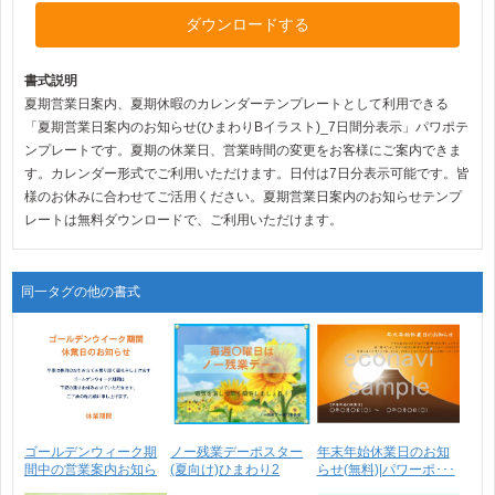
ダウンロードする
書式説明
夏期営業日案内、夏期休暇のカレンダーテンプレートとして利用できる
「夏期営業日案内のお知らせ(ひまわりBイラスト)_7日間分表示」パワポテ
ンプレートです。夏期の休業日、営業時間の変更をお客様にご案内できま
す。カレンダー形式でご利用いただけます。日付は7日分表示可能です。皆
様のお休みに合わせてご活用ください。夏期営業日案内のお知らせテンプ
レートは無料ダウンロードで、ご利用いただけます。
同一タグの他の書式
ゴールデンウィーク期
ノー残業デーポスター
年末年始休業日のお知
間中の営業案内お知ら
(夏向け)ひまわり2
らせ(無料)|パワーポ･･･
せ･･･