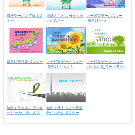
風疹クーポン啓蒙ポス
地球とこども 分かち合
ノー残業デーポスター
ター
いポスター
(夏向け)花火
緊急対策啓蒙ポスター
ノー残業デーポスター
ノー残業デー ポスター
(夏向け)ひまわり
5月掲示用_ワードテ･･･
無料で使えるムダのカ
無料で使えるノー残業
ット 分かち合いポス
分かち合いポスター
タ･･･