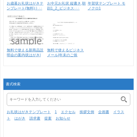
お歳暮お礼状はがきテ
お中元お礼状 縦書き,朝
年賀状テンプレート モ
ンプレート(無料) |･･･
顔1_2_ビジネス･･･
ノクロ1
無料で使える新商品説
無料で使えるビジネス
明会の案内状はがき|
メール|年末のご挨
横･･･
拶・･･･
書式検索
お礼状はがきテンプレート
1
エクセル
挨拶文例
企画書
イラス
ト
はがき
請求書
提案
お知らせ