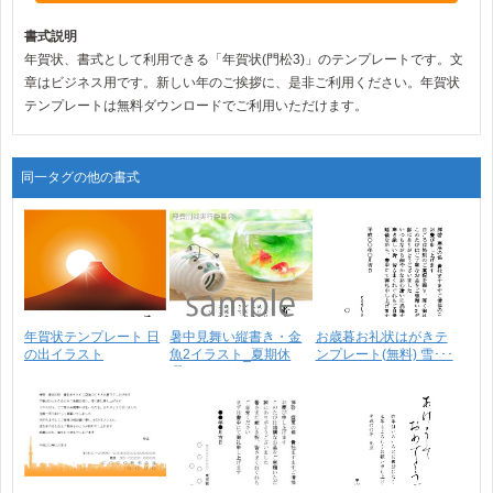
書式説明
年賀状、書式として利用できる「年賀状(門松3)」のテンプレートです。文
章はビジネス用です。新しい年のご挨拶に、是非ご利用ください。年賀状
テンプレートは無料ダウンロードでご利用いただけます。
同一タグの他の書式
年賀状テンプレート 日
暑中見舞い縦書き・金
お歳暮お礼状はがきテ
の出イラスト
魚2イラスト_夏期休
ンプレート(無料) 雪･･･
暇･･･