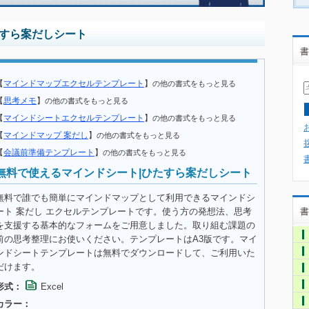
たすら案だしシート
書
【
マインドマップエクセルテンプレート
】
の他の書式をもっと見る
【
思考メモ
】
の他の書式をもっと見る
【
マインドシートエクセルテンプレート
】
の他の書式をもっと見る
【
マインドマップ 案だし
】
の他の書式をもっと見る
【
会議前準備テンプレート
】
の他の書式をもっと見る
無料で使えるマインドシート|ひたすら案だしシート
無料で誰でも簡単にマインドマップとして利用できるマインドシ
ート 案だし エクセルテンプレートです。使う方の発想法、思考
書
を支援する基本的なフォームをご用意しました。取り組む課題の
前の思考整理にお使いください。テンプレートはA3版です。マイ
ンドシートテンプレートは無料でダウンロードして、ご利用いた
だけます。
形式：
Excel
カラー：