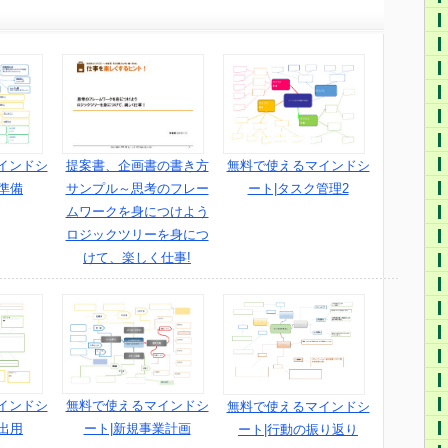
インドシ
提案書、企画書の書き方
無料で使えるマインドシ
準備
サンプル～思考のフレー
ート|タスク管理2
ムワークを身につけよう
ロジックツリーを身につ
けて、楽しく仕事!
インドシ
無料で使えるマインドシ
無料で使えるマインドシ
出用
ート|新規事業計画
ート|行動の振り返り