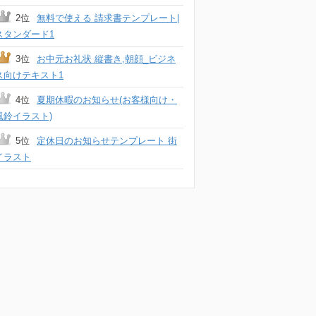
2位
無料で使える 請求書テンプレート|
スタンダード1
3位
お中元お礼状 縦書き,朝顔_ビジネ
ス向けテキスト1
4位
夏期休暇のお知らせ(お客様向け・
風鈴イラスト)
5位
定休日のお知らせテンプレート 街
イラスト