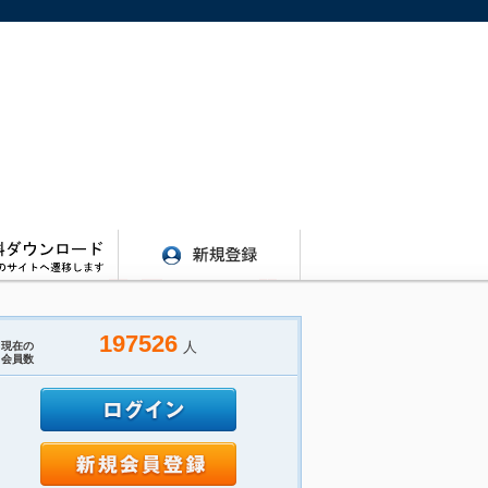
197526
人
現在の
会員数