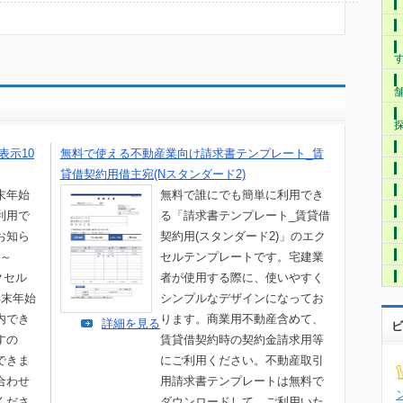
表示10
無料で使える不動産業向け請求書テンプレート_賃
貸借契約用借主宛(Nスタンダード2)
末年始
無料で誰にでも簡単に利用でき
利用で
る「請求書テンプレート_賃貸借
お知ら
契約用(スタンダード2)」のエク
7～
セルテンプレートです。宅建業
エクセル
者が使用する際に、使いやすく
年末年始
シンプルなデザインになってお
内でき
ります。商業用不動産含めて、
詳細を見る
ビ
すの
賃貸借契約時の契約金請求用等
できま
にご利用ください。不動産取引
合わせ
用請求書テンプレートは無料で
くださ
ダウンロードして、ご利用いた