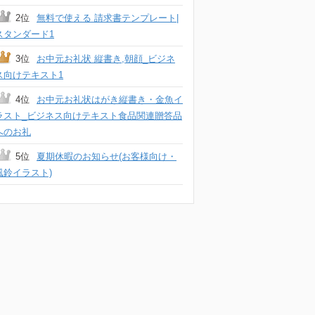
2位
無料で使える 請求書テンプレート|
スタンダード1
3位
お中元お礼状 縦書き,朝顔_ビジネ
ス向けテキスト1
4位
お中元お礼状はがき縦書き・金魚イ
ラスト_ビジネス向けテキスト食品関連贈答品
へのお礼
5位
夏期休暇のお知らせ(お客様向け・
風鈴イラスト)