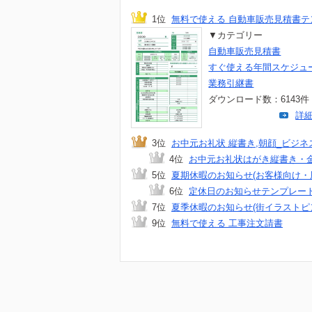
1位
無料で使える 自動車販売見積書テン.
▼カテゴリー
自動車販売見積書
すぐ使える年間スケジュ
業務引継書
ダウンロード数：6143件
詳
3位
お中元お礼状 縦書き,朝顔_ビジネス.
4位
お中元お礼状はがき縦書き・金魚
5位
夏期休暇のお知らせ(お客様向け・風.
6位
定休日のお知らせテンプレート 
7位
夏季休暇のお知らせ(街イラストピ
9位
無料で使える 工事注文請書