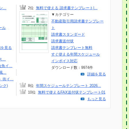
..
2位
無料で使える 請求書テンプレート|...
▼カテゴリー
不動産取引用請求書テンプレー
ール
ト
請求書スタンダード
請求書送付状
細を見る
請求書テンプレート無料
すぐ使える年間スケジュール
..
インボイス対応
イ...
ダウンロード数：9974件
..
詳細を見る
街イ...
ンク)
8位
年間スケジュールテンプレート 2026...
10位
無料で使えるFAX送付状テンプレート01
もっと見る