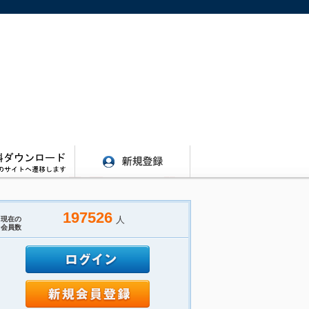
197526
人
現在の
会員数